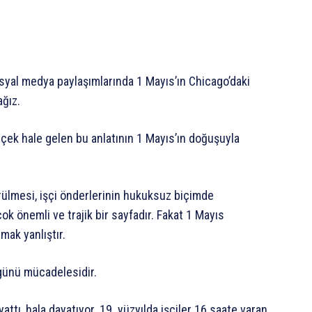
osyal medya paylaşımlarında 1 Mayıs’ın Chicago’daki
ğız.
erçek hale gelen bu anlatının 1 Mayıs’ın doğuşuyla
rülmesi, işçi önderlerinin hukuksuz biçimde
çok önemli ve trajik bir sayfadır. Fakat 1 Mayıs
ak yanlıştır.
ş günü mücadelesidir.
attı, hala dayatıyor. 19. yüzyılda işçiler 16 saate varan