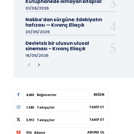
Kütüphanede olmayan kitaplar
01/06/2026
Nakba’dan sürgüne: Edebiyatın
hafızası — Kıvanç Eliaçık
20/05/2026
Devletsiz bir ulusun ulusal
sineması – Kıvanç Eliaçık
16/05/2026
BEĞEN
4,663
Beğenenler
TAKIP ET
1,585
Takipçiler
TAKIP ET
3,913
Takipçiler
ABONE OL
916
Abone