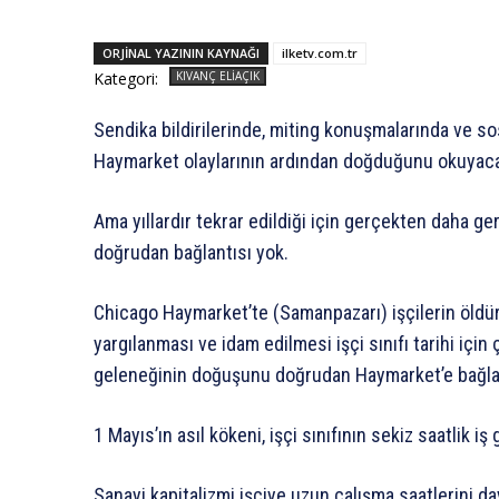
ORJINAL YAZININ KAYNAĞI
ilketv.com.tr
Kategori:
KIVANÇ ELIAÇIK
Sendika bildirilerinde, miting konuşmalarında ve s
Haymarket olaylarının ardından doğduğunu okuyaca
Ama yıllardır tekrar edildiği için gerçekten daha g
doğrudan bağlantısı yok.
Chicago Haymarket’te (Samanpazarı) işçilerin öldü
yargılanması ve idam edilmesi işçi sınıfı tarihi için 
geleneğinin doğuşunu doğrudan Haymarket’e bağlam
1 Mayıs’ın asıl kökeni, işçi sınıfının sekiz saatlik i
Sanayi kapitalizmi işçiye uzun çalışma saatlerini day