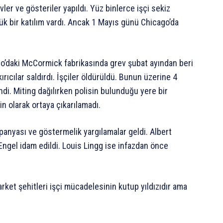
er ve gösteriler yapıldı. Yüz binlerce işçi sekiz
üyük bir katılım vardı. Ancak 1 Mayıs günü Chicago’da
go’daki McCormick fabrikasında grev şubat ayından beri
ırıcılar saldırdı. İşçiler öldürüldü. Bunun üzerine 4
i. Miting dağılırken polisin bulunduğu yere bir
n olarak ortaya çıkarılamadı.
mpanyası ve göstermelik yargılamalar geldi. Albert
ngel idam edildi. Louis Lingg ise infazdan önce
rket şehitleri işçi mücadelesinin kutup yıldızıdır ama