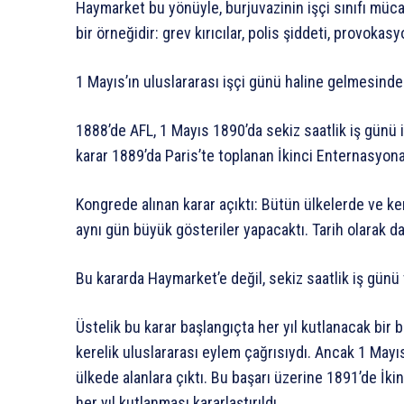
Haymarket bu yönüyle, burjuvazinin işçi sınıfı mü
bir örneğidir: grev kırıcılar, polis şiddeti, provoka
1 Mayıs’ın uluslararası işçi günü haline gelmesind
1888’de AFL, 1 Mayıs 1890’da sekiz saatlik iş günü i
karar 1889’da Paris’te toplanan İkinci Enternasyon
Kongrede alınan karar açıktı: Bütün ülkelerde ve ken
aynı gün büyük gösteriler yapacaktı. Tarih olarak d
Bu kararda Haymarket’e değil, sekiz saatlik iş günü 
Üstelik bu karar başlangıçta her yıl kutlanacak bi
kerelik uluslararası eylem çağrısıydı. Ancak 1 Mayıs
ülkede alanlara çıktı. Bu başarı üzerine 1891’de İk
her yıl kutlanması kararlaştırıldı.