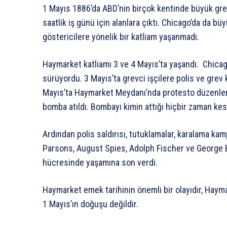
1 Mayıs 1886’da ABD’nin birçok kentinde büyük grevl
saatlik iş günü için alanlara çıktı. Chicago’da da b
göstericilere yönelik bir katliam yaşanmadı.
Haymarket katliamı 3 ve 4 Mayıs’ta yaşandı. Chica
sürüyordu. 3 Mayıs’ta grevci işçilere polis ve grev k
Mayıs’ta Haymarket Meydanı’nda protesto düzenlend
bomba atıldı. Bombayı kimin attığı hiçbir zaman kesi
Ardından polis saldırısı, tutuklamalar, karalama ka
Parsons, August Spies, Adolph Fischer ve George E
hücresinde yaşamına son verdi.
Haymarket emek tarihinin önemli bir olayıdır, Hayma
1 Mayıs’ın doğuşu değildir.