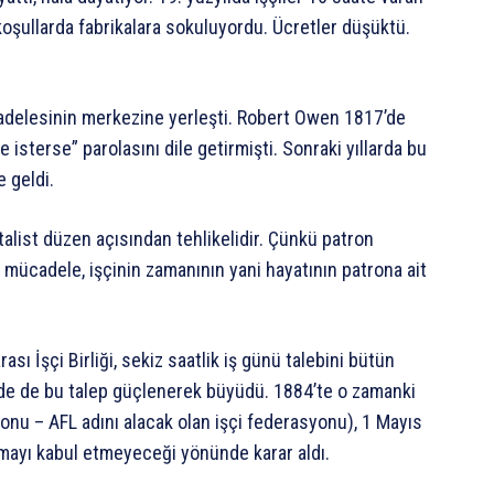
r koşullarda fabrikalara sokuluyordu. Ücretler düşüktü.
ücadelesinin merkezine yerleşti. Robert Owen 1817’de
e isterse” parolasını dile getirmişti. Sonraki yıllarda bu
e geldi.
talist düzen açısından tehlikelidir. Çünkü patron
u mücadele, işçinin zamanının yani hayatının patrona ait
ası İşçi Birliği, sekiz saatlik iş günü talebini bütün
BD’de de bu talep güçlenerek büyüdü. 1884’te o zamanki
u – AFL adını alacak olan işçi federasyonu), 1 Mayıs
ışmayı kabul etmeyeceği yönünde karar aldı.