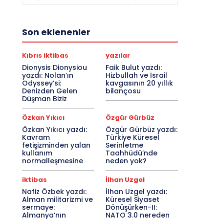
Son eklenenler
Kıbrıs iktibas
yazılar
Dionysis Dionysiou
Faik Bulut yazdı:
yazdı: Nolan’ın
Hizbullah ve İsrail
Odyssey’si:
kavgasının 20 yıllık
Denizden Gelen
bilançosu
Düşman Biziz
Özkan Yıkıcı
Özgür Gürbüz
Özkan Yıkıcı yazdı:
Özgür Gürbüz yazdı:
Kavram
Türkiye Küresel
fetişizminden yalan
Serinletme
kullanım
Taahhüdü’nde
normalleşmesine
neden yok?
iktibas
İlhan Uzgel
Nafiz Özbek yazdı:
İlhan Uzgel yazdı:
Alman militarizmi ve
Küresel Siyaset
sermaye:
Dönüşürken-II:
Almanya’nın
NATO 3.0 nereden