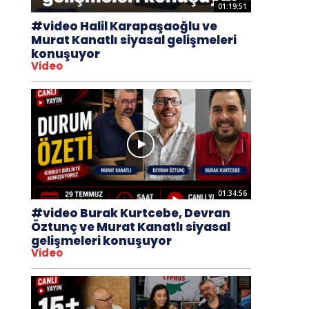
01:19:51
#video Halil Karapaşaoğlu ve
Murat Kanatlı siyasal gelişmeleri
konuşuyor
Video
01:34:56
#video Burak Kurtcebe, Devran
Öztunç ve Murat Kanatlı siyasal
gelişmeleri konuşuyor
Video