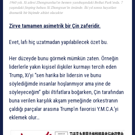
1960 yılı. Xi ailesi Zhongnanhai’ın hemen yanıbaşındaki Beihai Park’ında. 7
yaşındaki Jinping babası Xi Zhongxun’in önünde. İki yıl sonra hayatları
dramatik bir biçimde altüst olacaktır
Zirve tamamen asimetrik bir Çin zaferidir.
Evet, lafı hiç uzatmadan yapılabilecek özet bu.
Her düzeyde bunu görmek mümkün zaten. Örneğin
liderlerle yakın kişisel ilişkiler kurmayı tercih eden
Trump, Xi’yi “sen harika bir lidersin ve bunu
söylediğimde insanlar hoşlanmıyor ama yine de
söyleyeceğim” gibi iltifatlara boğarken, Çin tarafından
buna verilen karşılık akşam yemeğinde orkestranın
çaldığı parçalar arasına Trump’ın favorisi Y.M.C.A.’yi
eklemek olur…