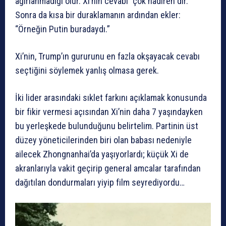
ağırlanmadığı olur. Xi’nin cevabı “çok nadiren”dir.
Sonra da kısa bir duraklamanın ardından ekler:
“Örneğin Putin buradaydı.”
Xi’nin, Trump’ın gururunu en fazla okşayacak cevabı
seçtiğini söylemek yanlış olmasa gerek.
İki lider arasındaki sıklet farkını açıklamak konusunda
bir fikir vermesi açısından Xi’nin daha 7 yaşındayken
bu yerleşkede bulunduğunu belirtelim. Partinin üst
düzey yöneticilerinden biri olan babası nedeniyle
ailecek Zhongnanhai’da yaşıyorlardı; küçük Xi de
akranlarıyla vakit geçirip general amcalar tarafından
dağıtılan dondurmaları yiyip film seyrediyordu…