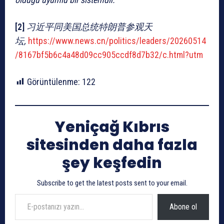
[2]
习近平同美国总统特朗普参观天
坛,
https://www.news.cn/politics/leaders/20260514
/8167bf5b6c4a48d09cc905ccdf8d7b32/c.html?utm
Görüntülenme:
122
Yeniçağ Kıbrıs
sitesinden daha fazla
şey keşfedin
Subscribe to get the latest posts sent to your email.
E-postanızı yazın…
Abone ol