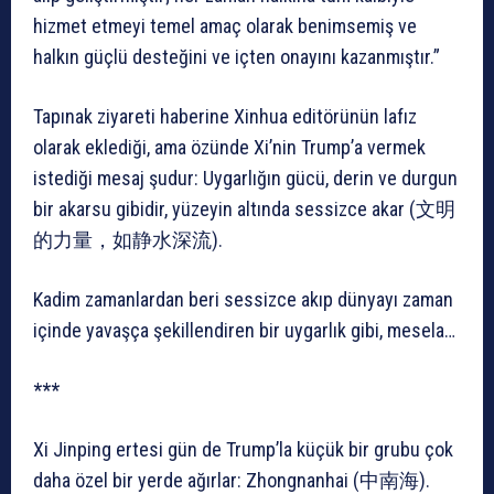
hizmet etmeyi temel amaç olarak benimsemiş ve
halkın güçlü desteğini ve içten onayını kazanmıştır.”
Tapınak ziyareti haberine Xinhua editörünün lafız
olarak eklediği, ama özünde Xi’nin Trump’a vermek
istediği mesaj şudur: Uygarlığın gücü, derin ve durgun
bir akarsu gibidir, yüzeyin altında sessizce akar (文明
的力量，如静水深流).
Kadim zamanlardan beri sessizce akıp dünyayı zaman
içinde yavaşça şekillendiren bir uygarlık gibi, mesela…
***
Xi Jinping ertesi gün de Trump’la küçük bir grubu çok
daha özel bir yerde ağırlar: Zhongnanhai (中南海).