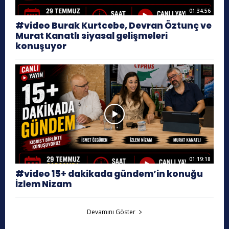
01:34:56
#video Burak Kurtcebe, Devran Öztunç ve
Murat Kanatlı siyasal gelişmeleri
konuşuyor
01:19:18
#video 15+ dakikada gündem’in konuğu
İzlem Nizam
Devamını Göster