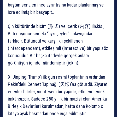
baştan sona en ince ayrıntısına kadar planlanmış ve
icra edilmiş bir başyapıt…
Çin kültüründe biçim (形式) ve içerik (内容) ilişkisi,
Batı düşüncesindeki “ayrı şeyler” anlayışından
farklıdır. Bütüncül ve karşılıklı şekillenen
(interdependent), etkileşimli (interactive) bir yapı söz
konusudur. Bir başka ifadeyle gerçek anlam
görünüşün içinde mündemiçtir (içkin).
Xi Jinping, Trump’ı ilk gün resmî toplantının ardından
Pekin’deki Cennet Tapınağı (天坛)’na götürdü. Ziyaret
edenler bilirler, muhteşem bir yapıdır; etkilenmemek
imkânsızdır. Sadece 250 yıllık bir mazisi olan Amerika
Birleşik Devletleri kurulmadan, hatta daha Kolomb o
kıtaya ayak basmadan önce inşa edilmiştir.