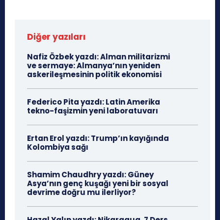
Diğer yazıları
Nafiz Özbek yazdı: Alman militarizmi
ve sermaye: Almanya’nın yeniden
askerileşmesinin politik ekonomisi
Federico Pita yazdı: Latin Amerika
tekno-faşizmin yeni laboratuvarı
Ertan Erol yazdı: Trump’ın kayığında
Kolombiya sağı
Shamim Chaudhry yazdı: Güney
Asya’nın genç kuşağı yeni bir sosyal
devrime doğru mu ilerliyor?
Hazal Yalın yazdı: Nikaragua, 7 Ders