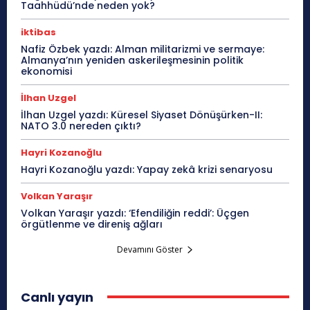
Taahhüdü’nde neden yok?
iktibas
Nafiz Özbek yazdı: Alman militarizmi ve sermaye:
Almanya’nın yeniden askerileşmesinin politik
ekonomisi
İlhan Uzgel
İlhan Uzgel yazdı: Küresel Siyaset Dönüşürken-II:
NATO 3.0 nereden çıktı?
Hayri Kozanoğlu
Hayri Kozanoğlu yazdı: Yapay zekâ krizi senaryosu
Volkan Yaraşır
Volkan Yaraşır yazdı: ‘Efendiliğin reddi’: Üçgen
örgütlenme ve direniş ağları
Devamını Göster
Canlı yayın