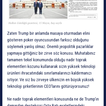
Halkın Günlüğü gazetesi, 15 Mayıs, baş sayfa
Zaten Trump bir anlamda masaya oturmadan elini
gösteren poker oyuncusundan farksız olduğunu
söylemek yanlış olmaz. Önemli jeopolitik pazarlıklar
yapmaya gittiğiniz bir zirve söz konusu. Muhatabınız
tamamen tekel konumunda olduğu nadir toprak
elementleri kozunu kullanarak sizin yüksek teknoloji
ürünleri ihracatındaki sınırlamalarınızı kaldırmanızı
istiyor. Ve siz bu zirveye ülkenizin en büyük yüksek
teknoloji şirketlerinin CEO’larını götürüyorsunuz!
Ne nadir toprak elementleri konusunda ne de Trump’ın
damardan destekçisi Orta Batı eyaletlerindeki