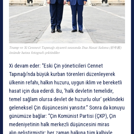
Trump ve Xi Cennect Tapınağı ziyareti sırasında Dua Hasat Salonu (祈年殿)
önünde hatıra fotografı çektirdiler
Xi devam eder: “Eski Çin yöneticileri Cennet
Tapınağı’nda büyük kurban törenleri düzenleyerek
ülkenin refahı, halkın huzuru, uygun iklim ve bereketli
hasat için dua ederdi. Bu, ‘halk devletin temelidir,
temel sağlam olursa devlet de huzurlu olur’ şeklindeki
geleneksel Çin düşüncesini yansıtır.” Sonra da konuyu
günümüze bağlar: “Çin Komünist Partisi (ÇKP), Çin
medeniyetinin halk merkezli düşüncesini miras
alıp geliştirmiştir; her zaman halkına tüm kalbiyle