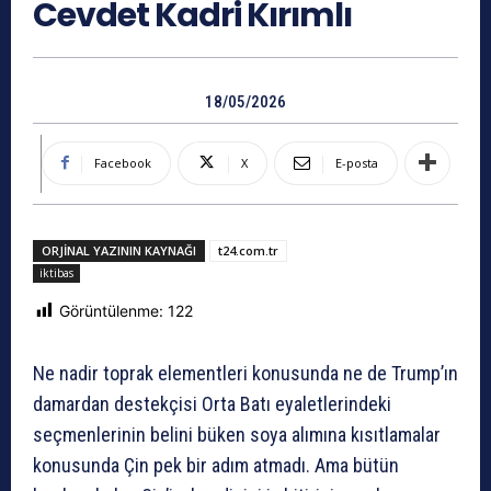
Cevdet Kadri Kırımlı
18/05/2026
Facebook
X
E-posta
ORJINAL YAZININ KAYNAĞI
t24.com.tr
iktibas
Görüntülenme:
122
Ne nadir toprak elementleri konusunda ne de Trump’ın
damardan destekçisi Orta Batı eyaletlerindeki
seçmenlerinin belini büken soya alımına kısıtlamalar
konusunda Çin pek bir adım atmadı. Ama bütün