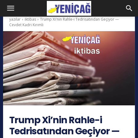
yazılar
iktibas
Trump Xi'nin Rahle-i Tedrisatından Geçiyor —
Cevdet Kadri Kırımlı
Trump Xi’nin Rahle-i
Tedrisatından Geçiyor —