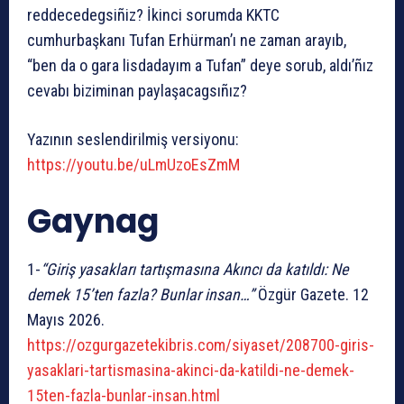
reddecedegsiñiz? İkinci sorumda KKTC
cumhurbaşkanı Tufan Erhürman’ı ne zaman arayıb,
“ben da o gara lisdadayım a Tufan” deye sorub, aldı’ñız
cevabı biziminan paylaşacagsıñız?
Yazının seslendirilmiş versiyonu:
https://youtu.be/uLmUzoEsZmM
Gaynag
1-
“Giriş yasakları tartışmasına Akıncı da katıldı: Ne
demek 15’ten fazla? Bunlar insan…”
Özgür Gazete. 12
Mayıs 2026.
https://ozgurgazetekibris.com/siyaset/208700-giris-
yasaklari-tartismasina-akinci-da-katildi-ne-demek-
15ten-fazla-bunlar-insan.html