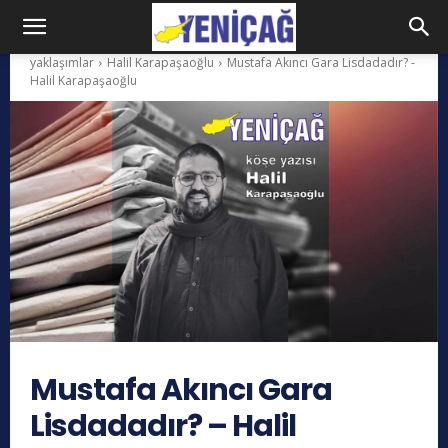
yaklaşımlar
Halil Karapaşaoğlu
Mustafa Akıncı Gara Lisdadadır? -
Halil Karapaşaoğlu
Mustafa Akıncı Gara
Lisdadadır? – Halil