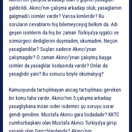
galdırıldı. Akıncı’nın çalışma arkadaşı olub, yasaglarnın
galgmadı’ı isimler vardır? Varısa kimlerdir? Bu
soruların cevablarnı hiş bilemeyceyig belkim da. Adı
geşen isimlerin da hiş bir zaman Türkiya’ya işgalci ve
sömürgeci dediglerini duymadım, okumadım. Neçün
yasaglandılar? Suşları sadece Akıncı’ynan
çalışmagdır? O zaman Akıncı’ynan çalışmış başga
isimler da yasaglılar lisdasında vardır? Onlar da
yasaglıdır yani? Bu sonucu böyle okumalıyıg?
Kamuoyunda tartışılmayan ancag tartışılması gereken
bir konu taha vardır. Akıncı’nın 5 çalışma arkadaşı
yasaglıykana insan isder isdemez şu soruyu sorar
gendi gendine. Mustafa Akıncı gara lisdadadır? KKTC
cumhurbaşkanı olan Mustafa Akıncı Türkiya’ya girişi
yasaglı olan Gıprızlılardandır? Akıncı’nın