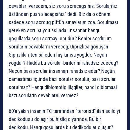
cevabları verecem, siz soru soracagsıñız. Sorularñız
üstünden puan alacagsıñız” dedi. Biz da o dönem
sadece soru sordug pütün sınavlarımızda. Sorulması
gereken soru şuydu aslında. İnsannar hangı
goşullarda soru sormayı unudur? Benim sordu’um
soruların cevablarnı vereceg, Gıprızlıca gonuşan
Gıprızlıları temsil eden hiş kimsa yogdur. Neçün
yogdur? Hadda bu sorular birilerini rahadsız edeceg?
Neçün bazı sorular insannarı rahadsız eder? Neçün
cemaatımız içünde bazı sorular sorulur, bazı sorular
sorulmaz? Hangı diblomotig ilişgiler, hangi diblomasi
bazı soruların cevablarnı vermez?
60’a yakın insanın TC tarafından “terörisd” ilan edildiyi
dedikodusu dolaşır bu hişlig diyarında. Bu bir
dedikodu. Hangı goşullarda bu dedikodular oluşur?