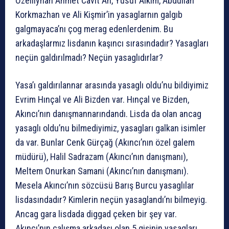
Özelliynan Ahmet Cavit An, Yusuf Alkım, Abdullah
Korkmazhan ve Ali Kişmir’in yasaglarnın galgıb
galgmayaca’nı çog merag edenlerdenim. Bu
arkadaşlarmız lisdanın kaşıncı sırasındadır? Yasagları
neçün galdırılmadı? Neçün yasaglıdırlar?
Yasa’ı galdırılannar arasında yasaglı oldu’nu bildiyimiz
Evrim Hınçal ve Ali Bizden var. Hınçal ve Bizden,
Akıncı’nın danışmannarındandı. Lisda da olan ancag
yasaglı oldu’nu bilmediyimiz, yasagları galkan isimler
da var. Bunlar Cenk Gürçağ (Akıncı’nın özel galem
müdürü), Halil Sadrazam (Akıncı’nın danışmanı),
Meltem Onurkan Samani (Akıncı’nın danışmanı).
Mesela Akıncı’nın sözcüsü Barış Burcu yasaglılar
lisdasındadır? Kimlerin neçün yasaglandı’nı bilmeyig.
Ancag gara lisdada diggad çeken bir şey var.
Akıncı’nın çalışma arkadaşı olan 5 gişinin yasagları