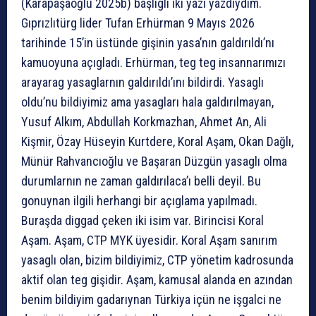
(Karapaşaoğlu 2025b) başlıglı iki yazı yazdıydım.
Gıprızlıtürg lider Tufan Erhürman 9 Mayıs 2026
tarihinde 15’in üstünde gişinin yasa’nın galdırıldı’nı
kamuoyuna açıgladı. Erhürman, teg teg insannarımızı
arayarag yasaglarnın galdırıldı’ını bildirdi. Yasaglı
oldu’nu bildiyimiz ama yasagları hala galdırılmayan,
Yusuf Alkım, Abdullah Korkmazhan, Ahmet An, Ali
Kişmir, Özay Hüseyin Kurtdere, Koral Aşam, Okan Dağlı,
Münür Rahvancıoğlu ve Başaran Düzgün yasaglı olma
durumlarnın ne zaman galdırılaca’ı belli deyil. Bu
gonuynan ilgili herhangi bir açıglama yapılmadı.
Buraşda diggad çeken iki isim var. Birincisi Koral
Aşam. Aşam, CTP MYK üyesidir. Koral Aşam sanırım
yasaglı olan, bizim bildiyimiz, CTP yönetim kadrosunda
aktif olan teg gişidir. Aşam, kamusal alanda en azından
benim bildiyim gadarıynan Türkiya içün ne işgalci ne