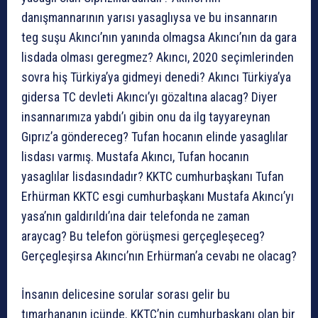
danışmannarının yarısı yasaglıysa ve bu insannarın
teg suşu Akıncı’nın yanında olmagsa Akıncı’nın da gara
lisdada olması geregmez? Akıncı, 2020 seçimlerinden
sovra hiş Türkiya’ya gidmeyi denedi? Akıncı Türkiya’ya
gidersa TC devleti Akıncı’yı gözaltına alacag? Diyer
insannarımıza yabdı’ı gibin onu da ilg tayyareynan
Gıprız’a göndereceg? Tufan hocanın elinde yasaglılar
lisdası varmış. Mustafa Akıncı, Tufan hocanın
yasaglılar lisdasındadır? KKTC cumhurbaşkanı Tufan
Erhürman KKTC esgi cumhurbaşkanı Mustafa Akıncı’yı
yasa’nın galdırıldı’ına dair telefonda ne zaman
araycag? Bu telefon görüşmesi gerçegleşeceg?
Gerçegleşirsa Akıncı’nın Erhürman’a cevabı ne olacag?
İnsanın delicesine sorular sorası gelir bu
tımarhananın içünde. KKTC’nin cumhurbaşkanı olan bir