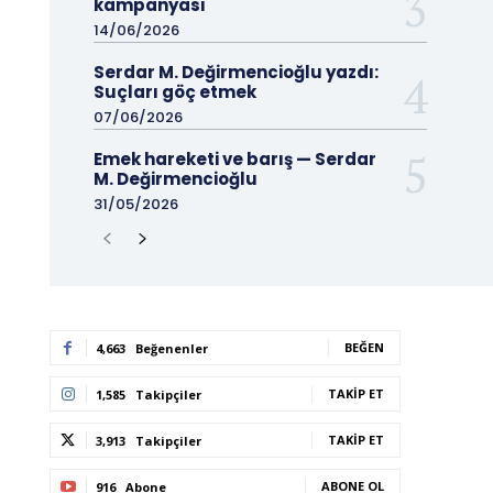
kampanyası
14/06/2026
Serdar M. Değirmencioğlu yazdı:
Suçları göç etmek
07/06/2026
Emek hareketi ve barış — Serdar
M. Değirmencioğlu
31/05/2026
BEĞEN
4,663
Beğenenler
TAKIP ET
1,585
Takipçiler
TAKIP ET
3,913
Takipçiler
ABONE OL
916
Abone