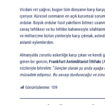
Vicdani ret çağrısı, bugün tüm dünyanın karşı karş
içeriyor. Küresel ısınmanın en açık kurumsal soru
ordular. Büyük ordular fosil yakıtların bitmez usanma
savaş tehlikesi ve bu tehlike bahanesiyle silahlan
ve militarizme bütün yönleriyle karşı çıkmak, aslınd
anlamlı eylemlerden.
Almanya’da zorunlu askerliğe karşı çıkan ve kendi g
gören bir gencin,
Frankfurt Antimilitarist İttifakı
(A
sözleriyle bitirelim: “
Gençler olarak şu anda ayağa k
mücadele ediyoruz. Bu savaşı durduracağız ve zorun
Görüntülenme:
109