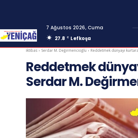
7 Ağustos 2026, Cuma
27.8
Lefkoşa
C
iktibas
Serdar M. Değirmencioğlu
Reddetmek dünyayı kurtarab
Reddetmek dünyayı
Serdar M. Değirme