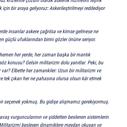
z krizlerine çözüm olarak askerlik hizmetini teşvik
için bir araya geliyoruz: Askerileştirilmeyi reddediyor
lerde insanlar askere çağrılsa ve kimse gelmese ne
n en güçlü ufuklarından birini gözler önüne seriyor.
 hemen her yerde, her zaman başka bir mantık
öz konusu? Gelsin militarizm dolu yanıtlar. Peki, bu
 var? Elbette her zamankiler: Uzun bir militarizm ve
e tek çıkarı her ne pahasına olursa olsun kâr etmek
bir seçenek yokmuş. Bu gidişe alışmamız gerekiyormuş.
avaş vurguncularının ve şiddetten beslenen sistemlerin
. Militarizmi besleyen dinamiklere meydan okuyan ve