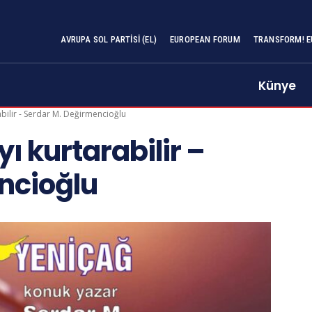
AVRUPA SOL PARTISI (EL)
EUROPEAN FORUM
TRANSFORM! E
Künye
ilir - Serdar M. Değirmencioğlu
 kurtarabilir –
ncioğlu