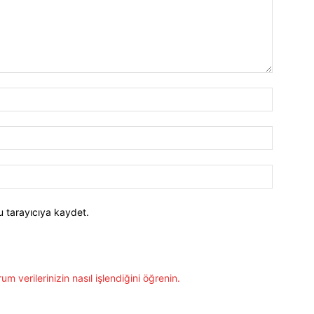
İsim:*
E-
Posta:*
Website:
u tarayıcıya kaydet.
um verilerinizin nasıl işlendiğini öğrenin.