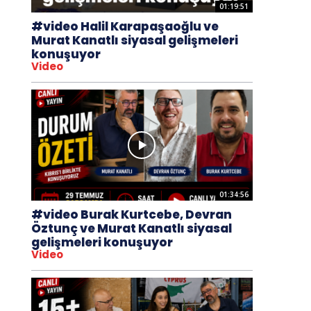
01:19:51
#video Halil Karapaşaoğlu ve
Murat Kanatlı siyasal gelişmeleri
konuşuyor
Video
01:34:56
#video Burak Kurtcebe, Devran
Öztunç ve Murat Kanatlı siyasal
gelişmeleri konuşuyor
Video