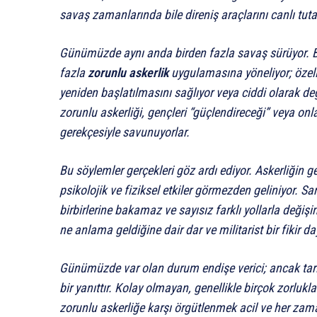
savaş zamanlarında bile direniş araçlarını canlı tuta
Günümüzde aynı anda birden fazla savaş sürüyor. B
fazla
zorunlu askerlik
uygulamasına yöneliyor; özelli
yeniden başlatılmasını sağlıyor veya ciddi olarak değ
zorunlu askerliği, gençleri “güçlendireceği” veya on
gerekçesiyle savunuyorlar.
Bu söylemler gerçekleri göz ardı ediyor. Askerliğin 
psikolojik ve fiziksel etkiler görmezden geliniyor. 
birbirlerine bakamaz ve sayısız farklı yollarla değ
ne anlama geldiğine dair dar ve militarist bir fikir day
Günümüzde var olan durum endişe verici; ancak tari
bir yanıttır. Kolay olmayan, genellikle birçok zorlukl
zorunlu askerliğe karşı örgütlenmek acil ve her za