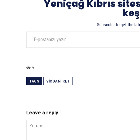
Yeniçağ Kıbrıs site
keş
Subscribe to get the lat
E-postanızı yazın…
9
TAGS
VICDANI RET
Leave a reply