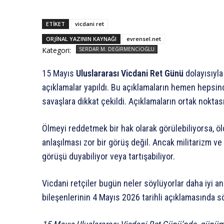
ETIKET
vicdani ret
ORJINAL YAZININ KAYNAĞI
evrensel.net
Kategori:
SERDAR M. DEĞIRMENCIOĞLU
15 Mayıs
Uluslararası Vicdani Ret Günü
dolayısıyla
açıklamalar yapıldı. Bu açıklamaların hemen hepsin
savaşlara dikkat çekildi. Açıklamaların ortak nokta
Ölmeyi reddetmek bir hak olarak görülebiliyorsa, ö
anlaşılması zor bir görüş değil. Ancak militarizm v
görüşü duyabiliyor veya tartışabiliyor.
Vicdani retçiler bugün neler söylüyorlar daha iyi a
bileşenlerinin 4 Mayıs 2026 tarihli açıklamasında s