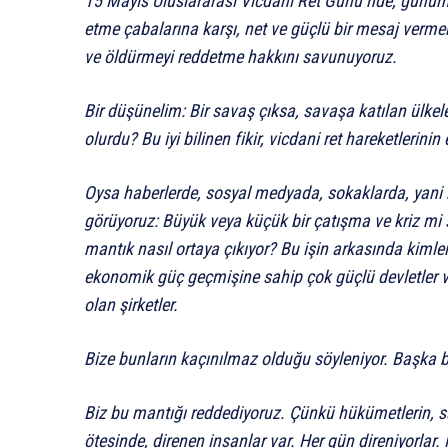
15 Mayıs Uluslararası Vicdani Ret Günü’nde, günümü
etme çabalarına karşı, net ve güçlü bir mesaj vermek 
ve öldürmeyi reddetme hakkını savunuyoruz.
Bir düşünelim: Bir savaş çıksa, savaşa katılan ülke
olurdu? Bu iyi bilinen fikir, vicdani ret hareketlerini
Oysa haberlerde, sosyal medyada, sokaklarda, yani
görüyoruz: Büyük veya küçük bir çatışma ve kriz mi s
mantık nasıl ortaya çıkıyor? Bu işin arkasında kimler
ekonomik güç geçmişine sahip çok güçlü devletler v
olan şirketler.
Bize bunların kaçınılmaz olduğu söyleniyor. Başka 
Biz bu mantığı reddediyoruz. Çünkü hükümetlerin, s
ötesinde, direnen insanlar var. Her gün direniyorlar