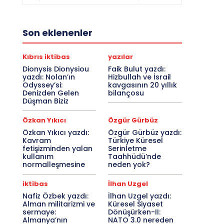
Son eklenenler
Kıbrıs iktibas
yazılar
Dionysis Dionysiou
Faik Bulut yazdı:
yazdı: Nolan’ın
Hizbullah ve İsrail
Odyssey’si:
kavgasının 20 yıllık
Denizden Gelen
bilançosu
Düşman Biziz
Özkan Yıkıcı
Özgür Gürbüz
Özkan Yıkıcı yazdı:
Özgür Gürbüz yazdı:
Kavram
Türkiye Küresel
fetişizminden yalan
Serinletme
kullanım
Taahhüdü’nde
normalleşmesine
neden yok?
iktibas
İlhan Uzgel
Nafiz Özbek yazdı:
İlhan Uzgel yazdı:
Alman militarizmi ve
Küresel Siyaset
sermaye:
Dönüşürken-II:
Almanya’nın
NATO 3.0 nereden