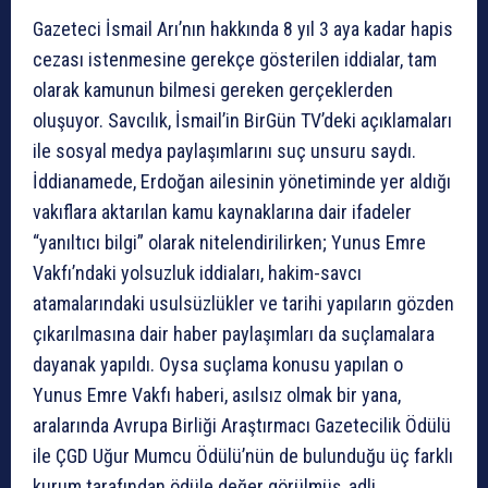
Gazeteci İsmail Arı’nın hakkında 8 yıl 3 aya kadar hapis
cezası istenmesine gerekçe gösterilen iddialar, tam
olarak kamunun bilmesi gereken gerçeklerden
oluşuyor. Savcılık, İsmail’in BirGün TV’deki açıklamaları
ile sosyal medya paylaşımlarını suç unsuru saydı.
İddianamede, Erdoğan ailesinin yönetiminde yer aldığı
vakıflara aktarılan kamu kaynaklarına dair ifadeler
“yanıltıcı bilgi” olarak nitelendirilirken; Yunus Emre
Vakfı’ndaki yolsuzluk iddiaları, hakim-savcı
atamalarındaki usulsüzlükler ve tarihi yapıların gözden
çıkarılmasına dair haber paylaşımları da suçlamalara
dayanak yapıldı. Oysa suçlama konusu yapılan o
Yunus Emre Vakfı haberi, asılsız olmak bir yana,
aralarında Avrupa Birliği Araştırmacı Gazetecilik Ödülü
ile ÇGD Uğur Mumcu Ödülü’nün de bulunduğu üç farklı
kurum tarafından ödüle değer görülmüş, adli