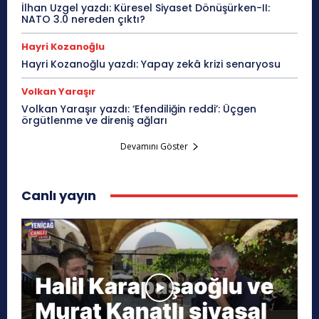
İlhan Uzgel yazdı: Küresel Siyaset Dönüşürken-II:
NATO 3.0 nereden çıktı?
Hayri Kozanoğlu
Hayri Kozanoğlu yazdı: Yapay zekâ krizi senaryosu
Volkan Yaraşır
Volkan Yaraşır yazdı: ‘Efendiliğin reddi’: Üçgen
örgütlenme ve direniş ağları
Devamını Göster
Canlı yayın