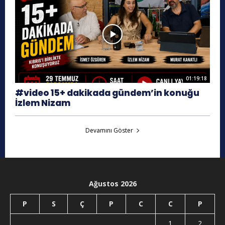
01:19:18
#video 15+ dakikada gündem’in konuğu
İzlem Nizam
Devamını Göster
Ağustos 2026
P
S
Ç
P
C
C
P
1
2