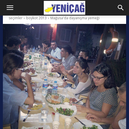
seçimler
boykot 2013
Mağusa'da dayanışma yemeği