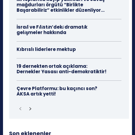
mağdurları örgütü “Birlikte
Başarabiliriz” etkinlikler düzenliyor…
İsraı̇l ve Fı̇lı̇stı̇n’dekı̇ dramatı̇k
gelı̇şmeler hakkında
Kıbrıslı liderlere mektup
19 dernekten ortak açıklama:
Dernekler Yasası anti-demokratiktir!
Çevre Platformu: bu kaçıncı son?
AKSA artık yetti!
Son eklenenler