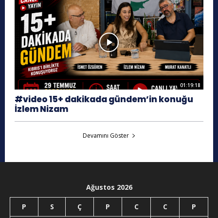
01:19:18
#video 15+ dakikada gündem’in konuğu
İzlem Nizam
Devamını Göster
Ağustos 2026
P
S
Ç
P
C
C
P