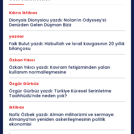
Kıbrıs iktibas
Dionysis Dionysiou yazdı: Nolan’ın Odyssey’si:
Denizden Gelen Düşman Biziz
yazılar
Faik Bulut yazdı: Hizbullah ve İsrail kavgasının 20 yıllık
bilançosu
Özkan Yıkıcı
Özkan Yıkıcı yazdı: Kavram fetişizminden yalan
kullanım normalleşmesine
Özgür Gürbüz
Özgür Gürbüz yazdı: Türkiye Küresel Serinletme
Taahhüdü’nde neden yok?
iktibas
Nafiz Özbek yazdı: Alman militarizmi ve sermaye:
Almanya’nın yeniden askerileşmesinin politik
ekonomisi