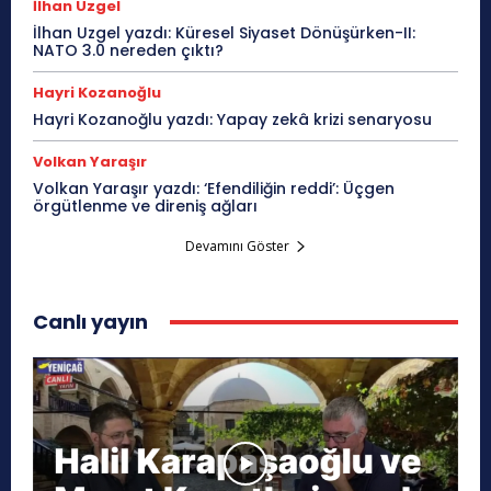
İlhan Uzgel
İlhan Uzgel yazdı: Küresel Siyaset Dönüşürken-II:
NATO 3.0 nereden çıktı?
Hayri Kozanoğlu
Hayri Kozanoğlu yazdı: Yapay zekâ krizi senaryosu
Volkan Yaraşır
Volkan Yaraşır yazdı: ‘Efendiliğin reddi’: Üçgen
örgütlenme ve direniş ağları
Devamını Göster
Canlı yayın