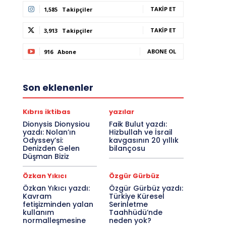
TAKIP ET
1,585
Takipçiler
TAKIP ET
3,913
Takipçiler
ABONE OL
916
Abone
Son eklenenler
Kıbrıs iktibas
yazılar
Dionysis Dionysiou
Faik Bulut yazdı:
yazdı: Nolan’ın
Hizbullah ve İsrail
Odyssey’si:
kavgasının 20 yıllık
Denizden Gelen
bilançosu
Düşman Biziz
Özkan Yıkıcı
Özgür Gürbüz
Özkan Yıkıcı yazdı:
Özgür Gürbüz yazdı:
Kavram
Türkiye Küresel
fetişizminden yalan
Serinletme
kullanım
Taahhüdü’nde
normalleşmesine
neden yok?