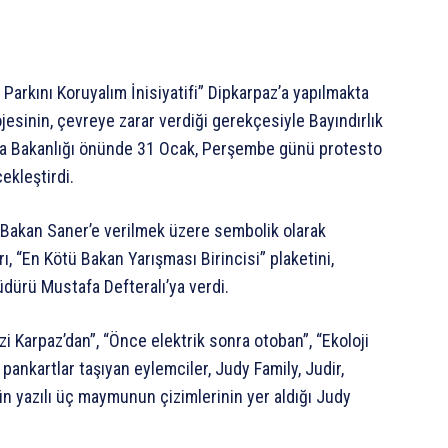
i Parkını Koruyalım İnisiyatifi” Dipkarpaz’a yapılmakta
ojesinin, çevreye zarar verdiği gerekçesiyle Bayındırlık
ma Bakanlığı önünde 31 Ocak, Perşembe günü protesto
ekleştirdi.
 Bakan Saner’e verilmek üzere sembolik olarak
rı, “En Kötü Bakan Yarışması Birincisi” plaketini,
dürü Mustafa Defteralı’ya verdi.
izi Karpaz’dan”, “Önce elektrik sonra otoban”, “Ekoloji
ı pankartlar taşıyan eylemciler, Judy Family, Judir,
n yazılı üç maymunun çizimlerinin yer aldığı Judy