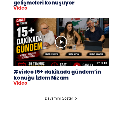
gelişmeleri konuşuyor
Video
01:19:18
#video 15+ dakikada gündem’in
konuğu İzlem Nizam
Video
Devamını Göster