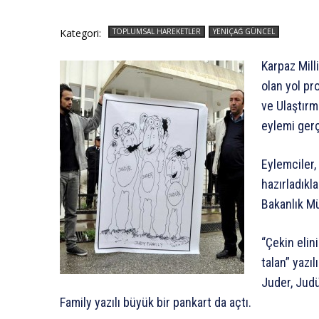
Kategori:
TOPLUMSAL HAREKETLER
YENIÇAĞ GÜNCEL
Karpaz Mill
olan yol pr
ve Ulaştır
eylemi gerç
Eylemciler,
hazırladıkla
Bakanlık Mü
“Çekin elin
talan” yazıl
Juder, Judü
Family yazılı büyük bir pankart da açtı.