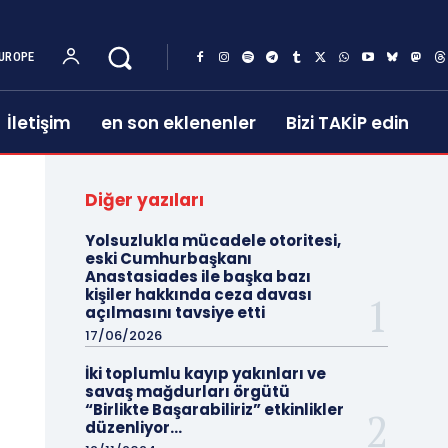
UROPE
İletişim
en son eklenenler
Bizi TAKİP edin
Diğer yazıları
Yolsuzlukla mücadele otoritesi,
eski Cumhurbaşkanı
Anastasiades ile başka bazı
kişiler hakkında ceza davası
açılmasını tavsiye etti
17/06/2026
İki toplumlu kayıp yakınları ve
savaş mağdurları örgütü
“Birlikte Başarabiliriz” etkinlikler
düzenliyor…