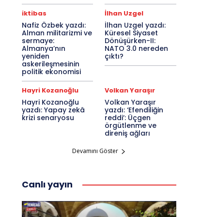
iktibas
İlhan Uzgel
Nafiz Özbek yazdı:
İlhan Uzgel yazdı:
Alman militarizmi ve
Küresel Siyaset
sermaye:
Dönüşürken-II:
Almanya’nın
NATO 3.0 nereden
yeniden
çıktı?
askerileşmesinin
politik ekonomisi
Hayri Kozanoğlu
Volkan Yaraşır
Hayri Kozanoğlu
Volkan Yaraşır
yazdı: Yapay zekâ
yazdı: ‘Efendiliğin
krizi senaryosu
reddi’: Üçgen
örgütlenme ve
direniş ağları
Devamını Göster
Canlı yayın