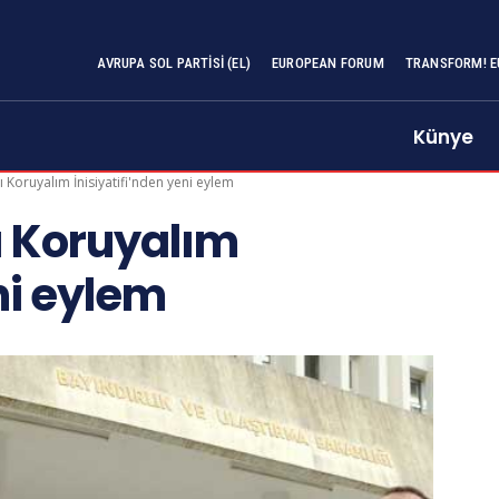
AVRUPA SOL PARTISI (EL)
EUROPEAN FORUM
TRANSFORM! E
Künye
ı Koruyalım İnisiyatifi'nden yeni eylem
nı Koruyalım
ni eylem