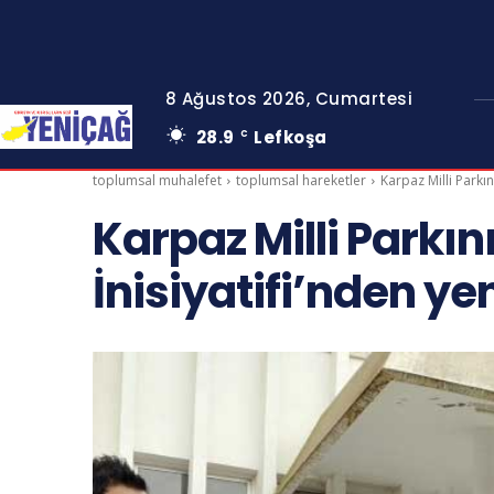
8 Ağustos 2026, Cumartesi
28.9
Lefkoşa
C
toplumsal muhalefet
toplumsal hareketler
Karpaz Milli Parkın
Karpaz Milli Parkı
İnisiyatifi’nden ye