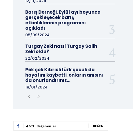
12/11/2024
Barış Derneği, Eylül ayı boyunca
gerçekleşecek barış
etkinliklerinin programını
açıkladı
05/09/2024
Turgay Zeki nasıl Turgay Salih
Zeki oldu?
22/02/2024
Pek çok Kıbrıslıtürk çocuk da
hayatını kaybetti, onların anısını
da onurlandırınız…
18/01/2024
BEĞEN
4,663
Beğenenler