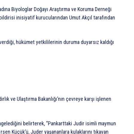
” adına Biyologlar Doğayı Araştırma ve Koruma Derneği
ldirisi inisiyatif kurucularından Umut Akçıl tarafından
verdiği, hükümet yetkililerinin duruma duyarsız kaldığı
lık ve Ulaştırma Bakanlığı’nın çevreye karşı işlenen
elediğini belirterek, “Pankarttaki Judir isimli maymun
İrsen Küçük’ü, Juder yaşananlara kulaklarını tıkayan