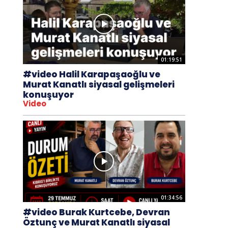
01:19:51
#video Halil Karapaşaoğlu ve
Murat Kanatlı siyasal gelişmeleri
konuşuyor
Video
01:34:56
#video Burak Kurtcebe, Devran
Öztunç ve Murat Kanatlı siyasal