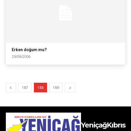
Erken doğum mu?
29/09/2006
187
188
189
YeniçağKıbrıs