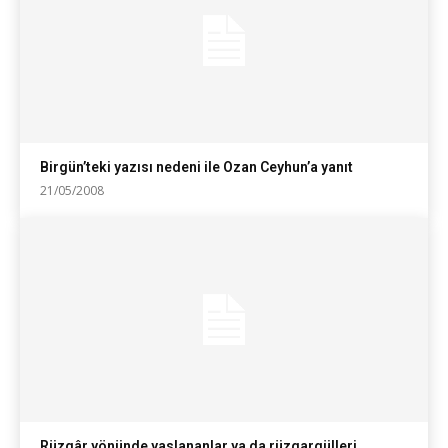
Birgün’teki yazısı nedeni ile Ozan Ceyhun’a yanıt
21/05/2008
Rüzgâr yönünde yaslananlar ya da rüzgargülleri