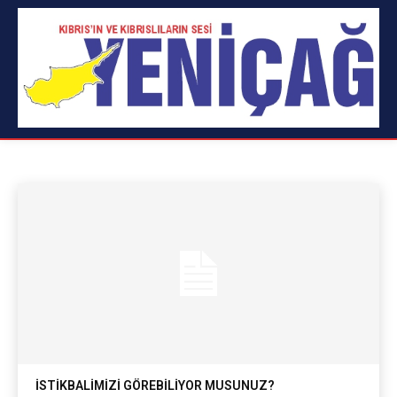
YAKLAŞIMLAR
Alpay Durduran
Aykut Bektaşoğlu
Burak Kurtcebe
Ana Sayfa
yazılar
yaklaşımlar
İSTİKBALİMİZİ GÖREBİLİYOR MUSUNUZ?