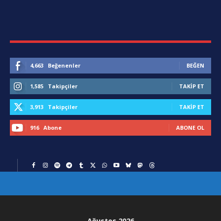
4,663
Beğenenler
BEĞEN
1,585
Takipçiler
TAKIP ET
3,913
Takipçiler
TAKIP ET
916
Abone
ABONE OL
Ağustos 2026