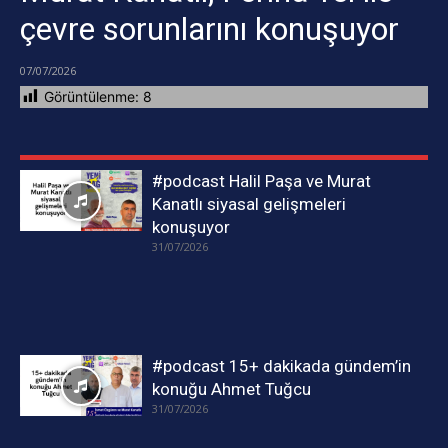
çevre sorunlarını konuşuyor
07/07/2026
Görüntülenme:
8
#podcast Halil Paşa ve Murat
Kanatlı siyasal gelişmeleri
konuşuyor
31/07/2026
#podcast 15+ dakikada gündem’in
konuğu Ahmet Tuğcu
31/07/2026