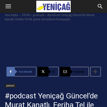
Ana Sayfa
.YAYIN
podcast
#podcast Yeniçağ Güncel’de Murat
Kanatlı, Feriha Tel ile çevre sorunlarını konuşuyor
Facebook
X
E-posta
podcast
#podcast Yeniçağ Güncel’de
Murat Kanatlı, Feriha Tel ile