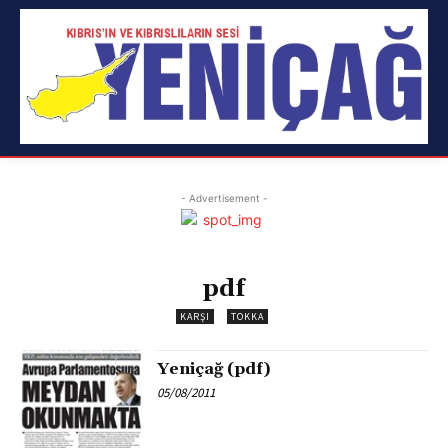
- Advertisement -
pdf
KARŞI
TOKKA
Yeniçağ (pdf)
05/08/2011