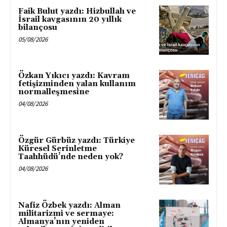
Faik Bulut yazdı: Hizbullah ve
PDF
İsrail kavgasının 20 yıllık
Yeniçağ Gazetesi (pdf) – 26-11-
bilançosu
2010
05/08/2026
26/11/2010
PDF
Özkan Yıkıcı yazdı: Kavram
fetişizminden yalan kullanım
Yeniçağ Gazetesi (pdf) – 12-11-
normalleşmesine
2010
04/08/2026
12/11/2010
PDF
Özgür Gürbüz yazdı: Türkiye
Küresel Serinletme
Taahhüdü’nde neden yok?
04/08/2026
Nafiz Özbek yazdı: Alman
militarizmi ve sermaye:
Almanya’nın yeniden