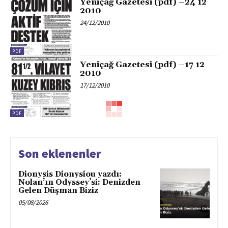
Yeniçağ Gazetesi (pdf) –24 12
2010
24/12/2010
PDF
Yeniçağ Gazetesi (pdf) –17 12
2010
17/12/2010
PDF
Yeniçağ Gazetesi (pdf) –10 12
2010
10/12/2010
Son eklenenler
Dionysis Dionysiou yazdı:
PDF
Nolan’ın Odyssey’si: Denizden
Yeniçağ Gazetesi (pdf) –03 12
Gelen Düşman Biziz
2010
05/08/2026
03/12/2010