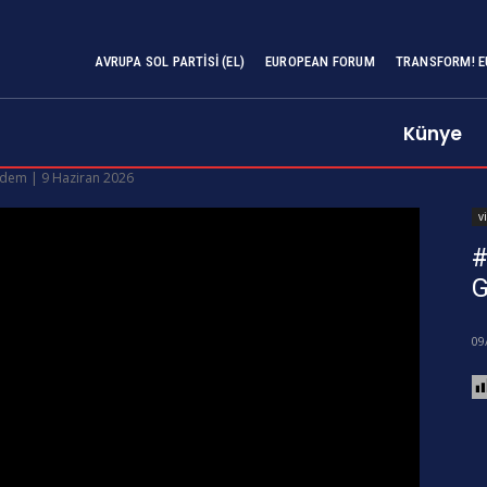
AVRUPA SOL PARTISI (EL)
EUROPEAN FORUM
TRANSFORM! E
Künye
dem | 9 Haziran 2026
v
#
G
09