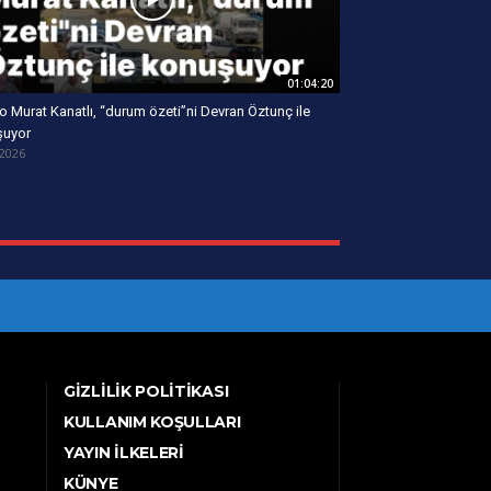
01:04:20
o Murat Kanatlı, “durum özeti”ni Devran Öztunç ile
şuyor
/2026
GIZLILIK POLITIKASI
KULLANIM KOŞULLARI
YAYIN İLKELERI
KÜNYE