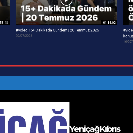
:58:48
01:14:02
#video 15+ Dakikada Gündem | 20 Temmuz 2026
#vide
20/07/2026
konu
16/07
YeniçağKıbrıs