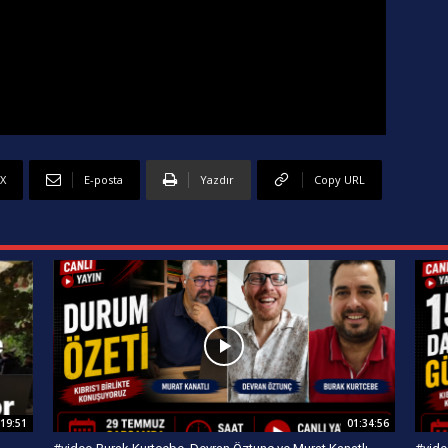
X
E-posta
Yazdır
Copy URL
:19:51
01:34:56