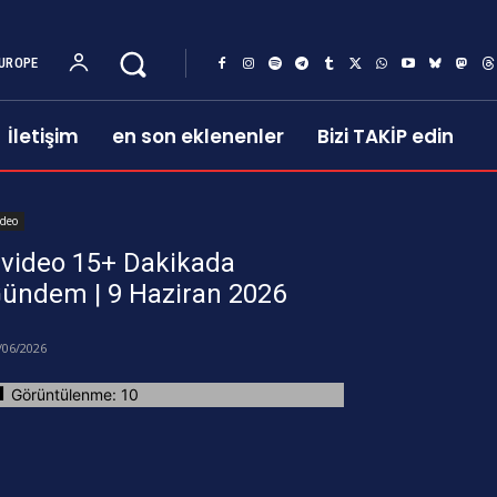
UROPE
İletişim
en son eklenenler
Bizi TAKİP edin
ideo
video 15+ Dakikada
ündem | 9 Haziran 2026
/06/2026
Görüntülenme:
10