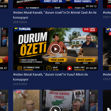
:00:03
01:04:12
#video Murat Kanatlı, “durum özeti”ni Dr Ahmet Cavit An ile
#vide
25/07
konuşuyor
26/07/2026
:08:47
01:04:09
#video Murat Kanatlı, “durum özeti”ni Yusuf Alkım ile
#vide
22/07
konuşuyor
22/07/2026