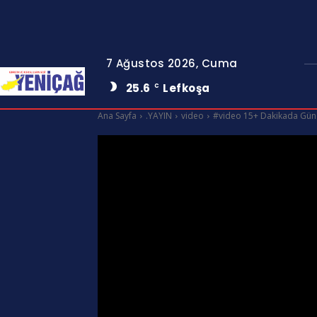
7 Ağustos 2026, Cuma
25.6
Lefkoşa
C
Ana Sayfa
.YAYIN
video
#video 15+ Dakikada Gün