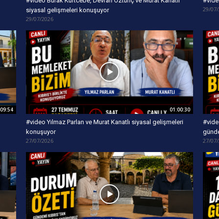
#video Burak Kurtcebe, Devran Öztunç ve Murat Kanatlı
#vide
29/07
siyasal gelişmeleri konuşuyor
29/07/2026
:09:54
01:00:30
#video Yılmaz Parlan ve Murat Kanatlı siyasal gelişmeleri
#vide
konuşuyor
günd
27/07/2026
27/07