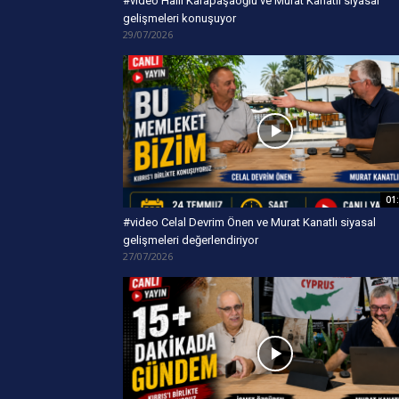
#video Halil Karapaşaoğlu ve Murat Kanatlı siyasal
gelişmeleri konuşuyor
29/07/2026
01
#video Celal Devrim Önen ve Murat Kanatlı siyasal
gelişmeleri değerlendiriyor
27/07/2026