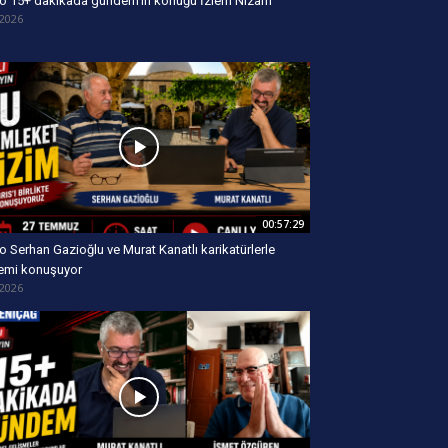
o 15+ dakikada gündem’in konuğu İzlem Nizam
/2026
00:57:29
o Serhan Gazioğlu ve Murat Kanatlı karikatürlerle
emi konuşuyor
/2026