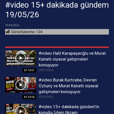
#video 15+ dakikada gündem
19/05/26
19/05/2026
Görüntülenme:
124
#video Halil Karapaşaoğlu ve Murat
Kanatlı siyasal gelişmeleri
konuşuyor
29/07/2026
01:19:51
#video Burak Kurtcebe, Devran
Öztunç ve Murat Kanatlı siyasal
gelişmeleri konuşuyor
29/07/2026
01:34:56
#video 15+ dakikada gündem’in
konuğu İzlem Nizam