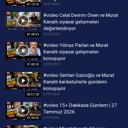
29/07/2026
01:19:18
#video Celal Devrim Önen ve Murat
Kanatlı siyasal gelişmeleri
değerlendiriyor
27/07/2026
01:09:54
#video Yılmaz Parlan ve Murat
Kanatlı siyasal gelişmeleri
konuşuyor
27/07/2026
01:00:30
#video Serhan Gazioğlu ve Murat
Kanatlı karikatürlerle gündemi
konuşuyor
27/07/2026
00:57:29
#video 15+ Dakikada Gündem | 27
Temmuz 2026
27/07/2026
01:00:03