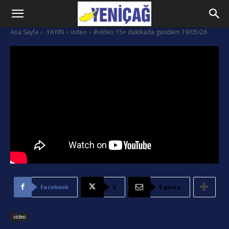
Ana Sayfa
.YAYIN
video
#video 15+ dakikada gündem 19/05/26
Facebook
X
E-posta
video