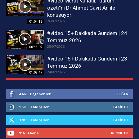
#video Murat Kanatlı, “durum
özeti”ni Dr Ahmet Cavit An ile
konuşuyor
26/07/2026
01:04:12
#video 15+ Dakikada Gündem | 24
Temmuz 2026
25/07/2026
00:58:05
#video 15+ Dakikada Gündem | 23
Temmuz 2026
24/07/2026
01:08:47
4,663
Beğenenler
BEĞEN
1,585
Takipçiler
TAKIP ET
3,913
Takipçiler
TAKIP ET
916
Abone
ABONE OL