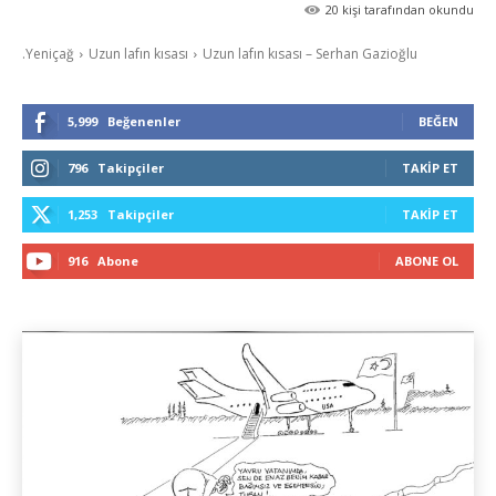
20
kişi tarafından okundu
.Yeniçağ
Uzun lafın kısası
Uzun lafın kısası – Serhan Gazioğlu
5,999
Beğenenler
BEĞEN
796
Takipçiler
TAKIP ET
1,253
Takipçiler
TAKIP ET
916
Abone
ABONE OL