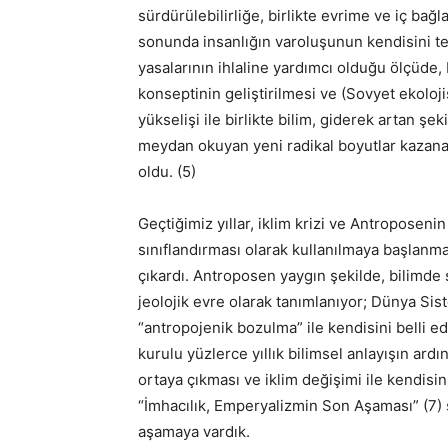
sürdürülebilirliğe, birlikte evrime ve iç bağl
sonunda insanlığın varoluşunun kendisini te
yasalarının ihlaline yardımcı olduğu ölçüde, 
konseptinin geliştirilmesi ve (Sovyet ekoloji
yükselişi ile birlikte bilim, giderek artan şe
meydan okuyan yeni radikal boyutlar kazanan,
oldu. (5)
Geçtiğimiz yıllar, iklim krizi ve Antroposenin
sınıflandırması olarak kullanılmaya başlanması
çıkardı. Antroposen yaygın şekilde, bilimde 
jeolojik evre olarak tanımlanıyor; Dünya Si
“antropojenik bozulma” ile kendisini belli ed
kurulu yüzlerce yıllık bilimsel anlayışın ardı
ortaya çıkması ve iklim değişimi ile kendisi
“İmhacılık, Emperyalizmin Son Aşaması” (7) şe
aşamaya vardık.