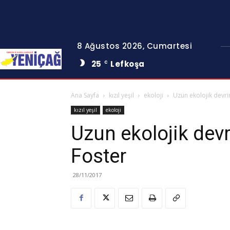
8 Ağustos 2026, Cumartesi
25
Lefkoşa
C
Ana Sayfa
kızıl yeşil
ekoloji
Uzun ekolojik devri
kızıl yeşil
ekoloji
Uzun ekolojik dev
Foster
28/11/2017