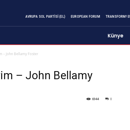
AVRUPA SOL PARTISI (EL)
EUROPEAN FORUM
TRANSFORM! E
Künye
m – John Bellamy Foster
rim – John Bellamy
6944
0