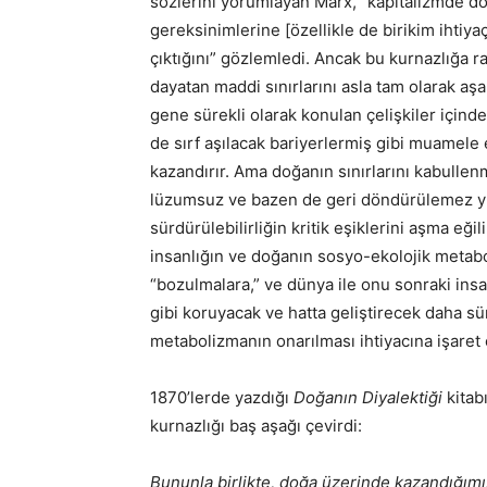
sözlerini yorumlayan Marx, “kapitalizmde do
gereksinimlerine [özellikle de birikim ihtiyaç
çıktığını” gözlemledi. Ancak bu kurnazlığa 
dayatan maddi sınırlarını asla tam olarak a
gene sürekli olarak konulan çelişkiler içinde
de sırf aşılacak bariyerlermiş gibi muamel
kazandırır. Ama doğanın sınırlarını kabulle
lüzumsuz ve bazen de geri döndürülemez yı
sürdürülebilirliğin kritik eşiklerini aşma eği
insanlığın ve doğanın sosyo-ekolojik metab
“bozulmalara,” ve dünya ile onu sonraki insan
gibi koruyacak ve hatta geliştirecek daha sür
metabolizmanın onarılması ihtiyacına işaret e
1870’lerde yazdığı
Doğanın Diyalektiği
kitab
kurnazlığı baş aşağı çevirdi:
Bununla birlikte, doğa üzerinde kazandığım