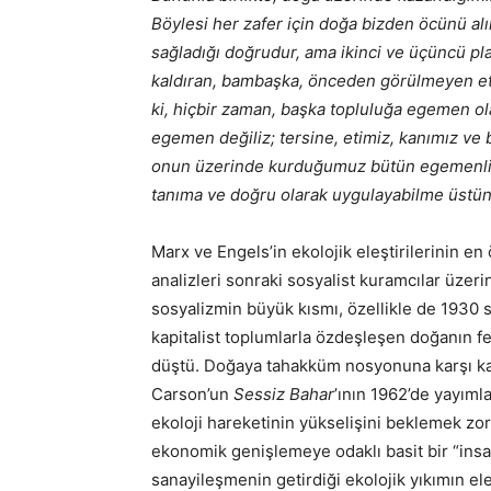
Böylesi her zafer için doğa bizden öcünü alı
sağladığı doğrudur, ama ikinci ve üçüncü pl
kaldıran, bambaşka, önceden görülmeyen etki
ki, hiçbir zaman, başka topluluğa egemen olan
egemen değiliz; tersine, etimiz, kanımız ve
onun üzerinde kurduğumuz bütün egemenlik,
tanıma ve doğru olarak uygulayabilme üstü
Marx ve Engels’in ekolojik eleştirilerinin 
analizleri sonraki sosyalist kuramcılar üzeri
sosyalizmin büyük kısmı, özellikle de 1930 s
kapitalist toplumlarla özdeşleşen doğanın f
düştü. Doğaya tahakküm nosyonuna karşı kar
Carson’un
Sessiz Bahar
’ının 1962’de yayımla
ekoloji hareketinin yükselişini beklemek zo
ekonomik genişlemeye odaklı basit bir “insan
sanayileşmenin getirdiği ekolojik yıkımın ele