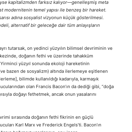
eyse kapitalizmden farksız kalıyor—genelleşmiş meta
ist modernitenin temel yapısı ile benzeş bir hareket.
aşarısı adına sosyalist vizyonun küçük gösterilmesi.
deli, alternatif bir geleceğe dair tüm anlayışların
ayrı tutarsak, on yedinci yüzyılın bilimsel devriminin ve
rkezinde, doğanın fethi ve üzerinde tahakküm
. Yirminci yüzyıl sonunda ekoloji hareketinin
 (ve bazen de sosyalizm) altında ilerlemeye eşitlenen
rleme], bilimde kullanıldığı kadarıyla, karmaşık
ucularından olan Francis Bacon’ın da dediği gibi, “doğa
layısıyla doğayı fethetmek, ancak onun yasalarını
imi sırasında doğanın fethi fikrinin en güçlü
rucuları Karl Marx ve Frederick Engels’ti. Bacon’ın