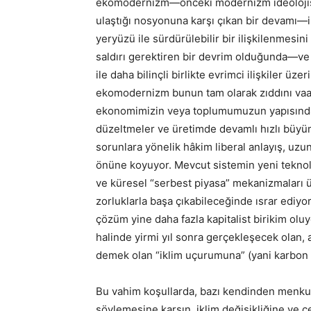
ekomodernizm—önceki modernizm ideolojisin
ulaştığı nosyonuna karşı çıkan bir devamı—i
yeryüzü ile sürdürülebilir bir ilişkilenmesi
saldırı gerektiren bir devrim olduğunda—ve 
ile daha bilinçli birlikte evrimci ilişkiler ü
ekomodernizm bunun tam olarak zıddını vaat e
ekonomimizin veya toplumumuzun yapısında h
düzeltmeler ve üretimde devamlı hızlı büyüme y
sorunlara yönelik hâkim liberal anlayış, uzu
önüne koyuyor. Mevcut sistemin yeni teknolo
ve küresel “serbest piyasa” mekanizmaları
zorluklarla başa çıkabileceğinde ısrar ediyor. 
çözüm yine daha fazla kapitalist birikim ol
halinde yirmi yıl sonra gerçekleşecek olan,
demek olan “iklim uçurumuna” (yani karbon bü
Bu vahim koşullarda, bazı kendinden menkul 
söylemesine karşın, iklim değişikliğine ve ç