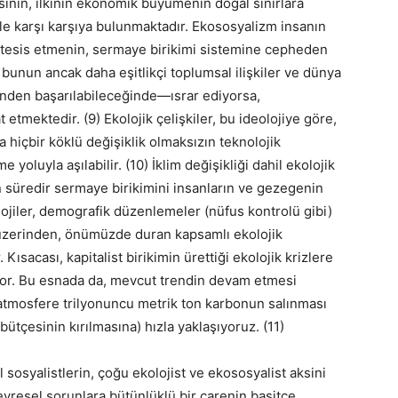
in, ilkinin ekonomik büyümenin doğal sınırlara
le karşı karşıya bulunmaktadır. Ekososyalizm insanın
ni tesis etmenin, sermaye birikimi sistemine cepheden
bunun ancak daha eşitlikçi toplumsal ilişkiler ve dünya
zerinden başarılabileceğinde—ısrar ediyorsa,
tmektedir. (9) Ekolojik çelişkiler, bu ideolojiye göre,
içbir köklü değişiklik olmaksızın teknolojik
oluyla aşılabilir. (10) İklim değişikliği dahil ekolojik
n süredir sermaye birikimini insanların ve gezegenin
jiler, demografik düzenlemeler (nüfus kontrolü gibi)
 üzerinden, önümüzde duran kapsamlı ekolojik
Kısacası, kapitalist birikimin ürettiği ekolojik krizlere
uyor. Bu esnada da, mevcut trendin devam etmesi
 atmosfere trilyonuncu metrik ton karbonun salınması
tçesinin kırılmasına) hızla yaklaşıyoruz. (11)
sosyalistlerin, çoğu ekolojist ve ekososyalist aksini
evresel sorunlara bütünlüklü bir çarenin basitçe