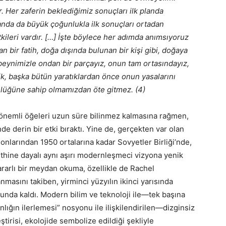
r. Her zaferin beklediğimiz sonuçları ilk planda
anda da büyük çoğunlukla ilk sonuçları ortadan
leri vardır. […] İşte böylece her adımda anımsıyoruz
 bir fatih, doğa dışında bulunan bir kişi gibi, doğaya
 beynimizle ondan bir parçayız, onun tam ortasındayız,
 başka bütün yaratıklardan önce onun yasalarını
nlüğüne sahip olmamızdan öte gitmez. (4)
en önemli öğeleri uzun süre bilinmez kalmasına rağmen,
nde derin bir etki bıraktı. Yine de, gerçekten var olan
onlarından 1950 ortalarına kadar Sovyetler Birliği’nde,
ethine dayalı aynı aşırı modernleşmeci vizyona yenik
arlı bir meydan okuma, özellikle de Rachel
nmasını takiben, yirminci yüzyılın ikinci yarısında
runda kaldı. Modern bilim ve teknoloji ile—tek başına
lığın ilerlemesi” nosyonu ile ilişkilendirilen—dizginsiz
ştirisi, ekolojide sembolize edildiği şekliyle