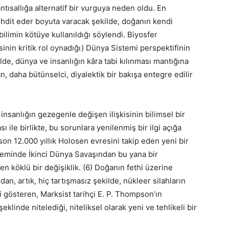
antısallığa alternatif bir vurguya neden oldu. En
hdit eder boyuta varacak şekilde, doğanın kendi
bilimin kötüye kullanıldığı söylendi. Biyosfer
sinin kritik rol oynadığı) Dünya Sistemi perspektifinin
kilde, dünya ve insanlığın kâra tabi kılınması mantığına
 daha bütünselci, diyalektik bir bakışa entegre edilir
 insanlığın gezegenle değişen ilişkisinin bilimsel bir
 ile birlikte, bu sorunlara yenilenmiş bir ilgi açığa
son 12.000 yıllık Holosen evresini takip eden yeni bir
steminde İkinci Dünya Savaşından bu yana bir
en köklü bir değişiklik. (6) Doğanın fethi üzerine
ndan, artık, hiç tartışmasız şekilde, nükleer silahların
ni gösteren, Marksist tarihçi E. P. Thompson’ın
klinde nitelediği, niteliksel olarak yeni ve tehlikeli bir