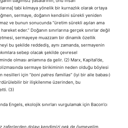
ğanın bağımsız yasalarının, onu insan
larına] tabi kılmaya yönelik bir kurnazlık olarak ortaya
rağmen, sermaye, doğanın kendisini sürekli yeniden
şamaz ve bunun sonucunda “üretim sürekli aşılan ama
 hareket eder.” Doğanın sınırlarına gerçek sınırlar değil
e etmesi, sermayeye muazzam bir dinamik özellik
nmeyi bu şekilde reddediş, aynı zamanda, sermayenin
kımlara sebep olacak şekilde çevresel
liminde olması anlamına da gelir. (2) Marx, Kapital’de,
olizmasında sermaye birikiminin neden olduğu böylesi
 nesilleri için “
boni patres familias
” (iyi bir aile babası)
dürülebilir bir ilişkilenme üzerinden, bu
tti. (3)
ında Engels, ekolojik sınırları vurgulamak için Bacon’cı
ız zaferlerden dolayı kendimizi pek de övmeyelim.