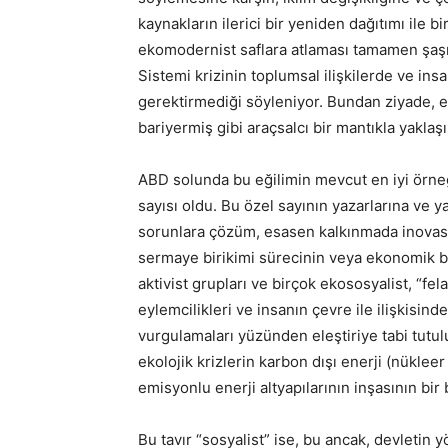
kaynakların ilerici bir yeniden dağıtımı ile 
ekomodernist saflara atlaması tamamen şaşı
Sistemi krizinin toplumsal ilişkilerde ve in
gerektirmediği söyleniyor. Bundan ziyade, e
bariyermiş gibi araçsalcı bir mantıkla yaklaşı
ABD solunda bu eğilimin mevcut en iyi örne
sayısı oldu. Bu özel sayının yazarlarına ve ya
sorunlara çözüm, esasen kalkınmada inovasy
sermaye birikimi sürecinin veya ekonomik b
aktivist grupları ve birçok ekososyalist, “fel
eylemcilikleri ve insanın çevre ile ilişkisind
vurgulamaları yüzünden eleştiriye tabi tutulu
ekolojik krizlerin karbon dışı enerji (nüklee
emisyonlu enerji altyapılarının inşasının bir
Bu tavır “sosyalist” ise, bu ancak, devletin 