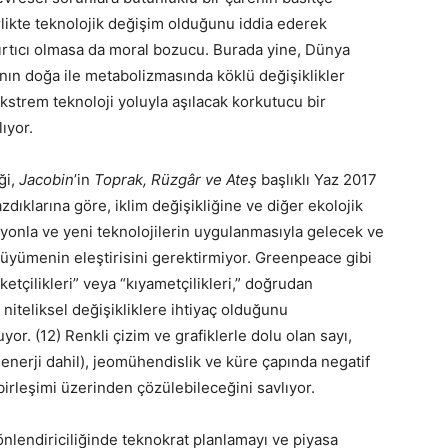
birlikte teknolojik değişim olduğunu iddia ederek
rtıcı olmasa da moral bozucu. Burada yine, Dünya
sanın doğa ile metabolizmasında köklü değişiklikler
kstrem teknoloji yoluyla aşılacak korkutucu bir
lıyor.
ği,
Jacobin
’in
Toprak, Rüzgâr ve Ateş
başlıklı Yaz 2017
zdıklarına göre, iklim değişikliğine ve diğer ekolojik
onla ve yeni teknolojilerin uygulanmasıyla gelecek ve
üyümenin eleştirisini gerektirmiyor. Greenpeace gibi
aketçilikleri” veya “kıyametçilikleri,” doğrudan
e niteliksel değişikliklere ihtiyaç olduğunu
yor. (12) Renkli çizim ve grafiklerle dolu olan sayı,
r enerji dahil), jeomühendislik ve küre çapında negatif
 birleşimi üzerinden çözülebileceğini savlıyor.
yönlendiriciliğinde teknokrat planlamayı ve piyasa