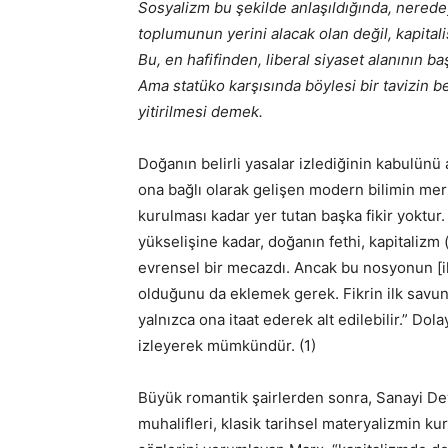
Sosyalizm bu şekilde anlaşıldığında, nered
toplumunun yerini alacak olan değil, kapital
Bu, en hafifinden, liberal siyaset alanının b
Ama statüko karşısında böylesi bir tavizin be
yitirilmesi demek.
Doğanın belirli yasalar izlediğinin kabulünü 
ona bağlı olarak gelişen modern bilimin me
kurulması kadar yer tutan başka fikir yoktur
yükselişine kadar, doğanın fethi, kapitalizm
evrensel bir mecazdı. Ancak bu nosyonun [ile
olduğunu da eklemek gerek. Fikrin ilk savun
yalnızca ona itaat ederek alt edilebilir.” Do
izleyerek mümkündür. (1)
Büyük romantik şairlerden sonra, Sanayi Devr
muhalifleri, klasik tarihsel materyalizmin ku