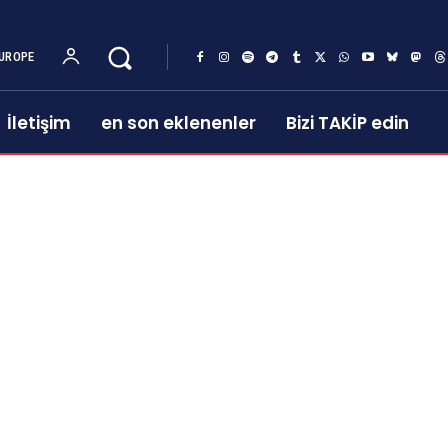
UROPE
İletişim
en son eklenenler
Bizi TAKİP edin