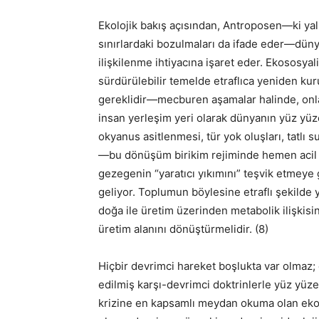
Ekolojik bakış açısından, Antroposen—ki yaln
sınırlardaki bozulmaları da ifade eder—dünya 
ilişkilenme ihtiyacına işaret eder. Ekososyal
sürdürülebilir temelde etraflıca yeniden kur
gereklidir—mecburen aşamalar halinde, onlar
insan yerleşim yeri olarak dünyanın yüz yü
okyanus asitlenmesi, tür yok oluşları, tatlı s
—bu dönüşüm birikim rejiminde hemen acil d
gezegenin “yaratıcı yıkımını” teşvik etmeye
geliyor. Toplumun böylesine etraflı şekilde
doğa ile üretim üzerinden metabolik ilişkisi
üretim alanını dönüştürmelidir. (8)
Hiçbir devrimci hareket boşlukta var olmaz
edilmiş karşı-devrimci doktrinlerle yüz yü
krizine en kapsamlı meydan okuma olan ekol