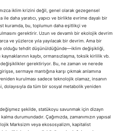
ızca iklim krizini değil, genel olarak gezegensel
ile daha yaratıcı, yapıcı ve birlikte evrime dayalı bir
ist kuramda, bu, toplumun daha eşitlikçi ve
ulmasını gerektirir. Uzun ve devamlı bir ekolojik devrim
ca ve yüzlerce yıla yayılacak bir devrim. Ama bir
ze olduğu tehdit düşünüldüğünde—iklim değişikliği,
u kaynaklarının kaybı, ormansızlaşma, toksik kirlilik vb.
eğişiklikler gerektiriyor. Bu, ne zaman ve nerede
 girişse, sermaye mantığına karşı çıkmak anlamına
 yeniden kurulması sadece teknolojik olamaz, insanın
ni, dolayısıyla da tüm bir sosyal metabolik yeniden
; değişmez şekilde, statükoyu savunmak için dizayn
ze kalma durumundadır. Çağımızda, zamanımızın yapısal
ojik Marksizm veya ekososyalizm, kapitalist