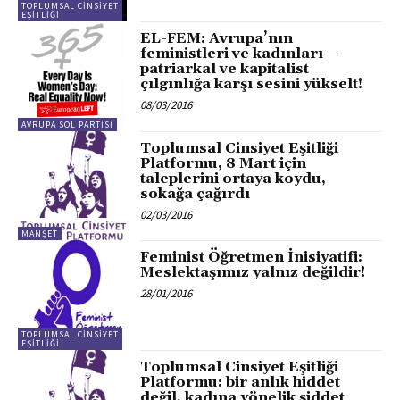
TOPLUMSAL CINSIYET
EŞITLIĞI
EL-FEM: Avrupa’nın
feministleri ve kadınları –
patriarkal ve kapitalist
çılgınlığa karşı sesini yükselt!
08/03/2016
AVRUPA SOL PARTISI
Toplumsal Cinsiyet Eşitliği
Platformu, 8 Mart için
taleplerini ortaya koydu,
sokağa çağırdı
02/03/2016
MANŞET
Feminist Öğretmen İnisiyatifi:
Meslektaşımız yalnız değildir!
28/01/2016
TOPLUMSAL CINSIYET
EŞITLIĞI
Toplumsal Cinsiyet Eşitliği
Platformu: bir anlık hiddet
değil, kadına yönelik şiddet