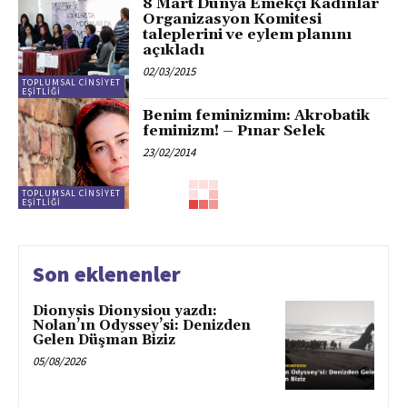
8 Mart Dünya Emekçi Kadınlar
Organizasyon Komitesi
taleplerini ve eylem planını
açıkladı
02/03/2015
TOPLUMSAL CINSIYET
EŞITLIĞI
Benim feminizmim: Akrobatik
feminizm! – Pınar Selek
23/02/2014
TOPLUMSAL CINSIYET
EŞITLIĞI
Son eklenenler
Dionysis Dionysiou yazdı:
Nolan’ın Odyssey’si: Denizden
Gelen Düşman Biziz
05/08/2026