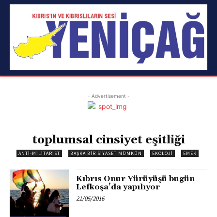
- Advertisement -
toplumsal cinsiyet eşitliği
ANTI-MILITARIST
BAŞKA BIR SIYASET MÜMKÜN
EKOLOJI
EMEK
Kıbrıs Onur Yürüyüşü bugün
Lefkoşa’da yapılıyor
21/05/2016