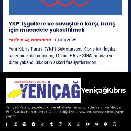
YKP: İşgallere ve savaşlara karşı, barış
için mücadele yükseltilmeli
YKP'nin Açıklamaları
01/09/2025
Yeni Kıbrıs Partisi (YKP) Sekretaryası, Kıbrıs’taki İngiliz
üslerinin kullanımından, TC’nin İHA ve SİHA’larından ve
diğer yabancı ülkelerin askeri faaliyetlerinden...
YeniçağKıbrıs
Yeniçağ Kıbrıs, gazetecilik meslek ilkelerine uygun davranır ve Medya
Etik Kurulu’nun İnternet Gazeteciliği Deklarasyonu çerçevesinde yayın
yapar