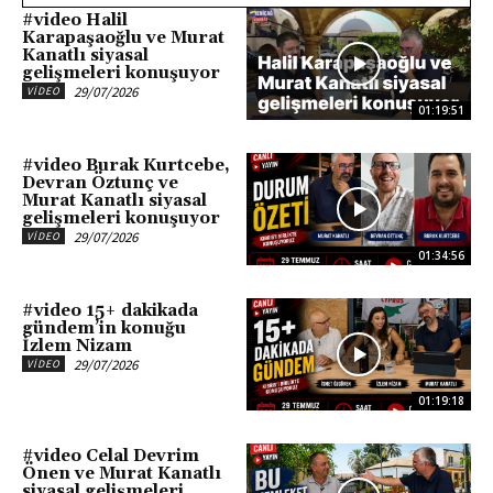
#video Halil
Karapaşaoğlu ve Murat
Kanatlı siyasal
gelişmeleri konuşuyor
29/07/2026
VIDEO
01:19:51
#video Burak Kurtcebe,
Devran Öztunç ve
Murat Kanatlı siyasal
gelişmeleri konuşuyor
29/07/2026
VIDEO
01:34:56
#video 15+ dakikada
gündem’in konuğu
İzlem Nizam
29/07/2026
VIDEO
01:19:18
#video Celal Devrim
Önen ve Murat Kanatlı
siyasal gelişmeleri