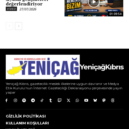
değerlendiriyor
27/07/2026
VIDEO
01:09:54
YeniçağKıbrıs
Yeniçağ Kıbrıs, gazetecilik meslek ilkelerine uygun davranır ve Medya
Etik Kurulu’nun İnternet Gazeteciliği Deklarasyonu çerçevesinde yayın
yapar
GIZLILIK POLITIKASI
KULLANIM KOŞULLARI