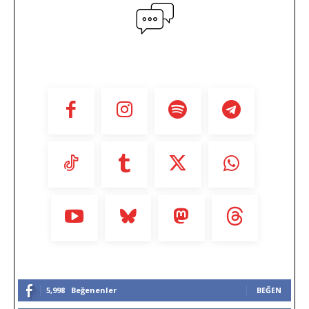
5,998
Beğenenler
BEĞEN